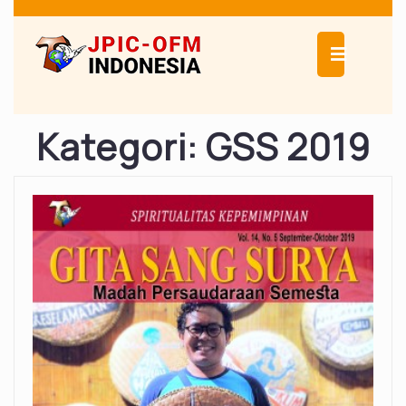
Skip
to
Ope
content
Butt
Kategori:
GSS 2019