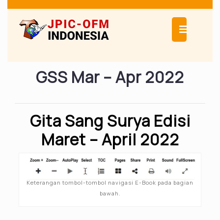
Skip
to
Ope
content
Butt
GSS Mar – Apr 2022
Gita Sang Surya Edisi
Maret – April 2022
Keterangan tombol-tombol navigasi E-Book pada bagian
bawah.